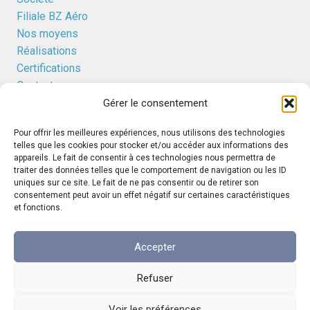
Filiale BZ Aéro
Nos moyens
Réalisations
Certifications
Contact
Gérer le consentement
Pour offrir les meilleures expériences, nous utilisons des technologies
Nos solutions
telles que les cookies pour stocker et/ou accéder aux informations des
appareils. Le fait de consentir à ces technologies nous permettra de
Découpe
traiter des données telles que le comportement de navigation ou les ID
Formage
uniques sur ce site. Le fait de ne pas consentir ou de retirer son
consentement peut avoir un effet négatif sur certaines caractéristiques
Assemblage
et fonctions.
Contrôle
Accepter
Index égalité professionnelle entre les Femmes et les
Refuser
Hommes au titre de l’année 2025 -> 40/45 points
Voir les préférences