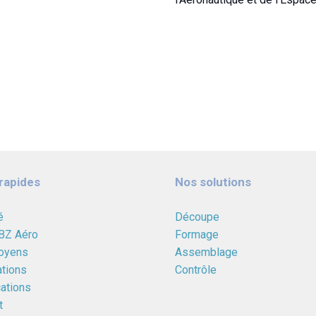
rapides
Nos solutions
é
Découpe
 BZ Aéro
Formage
oyens
Assemblage
ations
Contrôle
cations
t