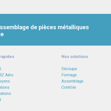
’assemblage de pièces métalliques
le
rapides
Nos solutions
é
Découpe
 BZ Aéro
Formage
oyens
Assemblage
ations
Contrôle
cations
t